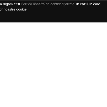
vă rugăm citiți
Politica noastră de confidențialitate.
În cazul în care
lor noastre cookie.
EWSLETTER
nează-te la newsletter şi vei primi cele mai noi
ormații și oferte de apartamente.
Sunt de acord cu