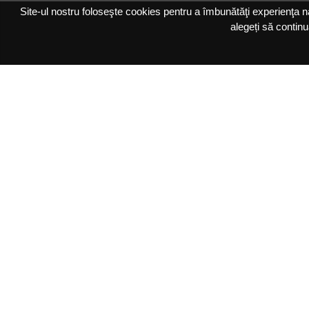
Site-ul nostru foloseşte cookies pentru a îmbunătăţi experienţa navi
alegeți să continu
SC B.S.D. CONSTRUCTION SRL
Str. Ogorului, Sibiu, Jud. Sibiu