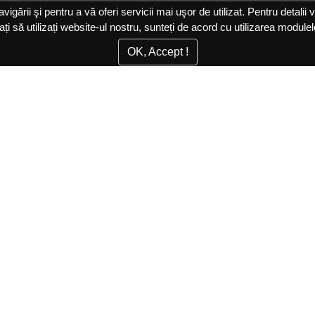
gării şi pentru a vă oferi servicii mai uşor de utilizat. Pentru detalii 
ați să utilizați website-ul nostru, sunteți de acord cu utilizarea module
OK, Accept !
ULTIMELE STIRI
N
O nouă etapă în Belvedere Residence Sibiu - include
Abo
6 case de tip duplex
inf
Rezerva acum un apartament in Belvedere
Residence Sibiu cu termen de predare in anul 2019 si
Marfin Bank iti ofera un Credit Ipotecar sau Prima
Casa mentinand conditiile actuale de creditare pâna
la tragerea creditului
S-a inceput a II-a etapa a ansamblului Belvedere
Residence Sibiu