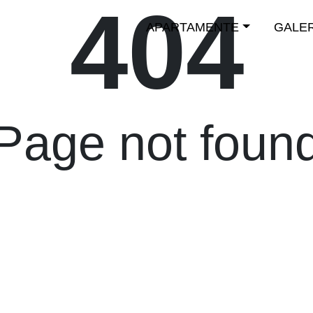
404
APARTAMENTE
GALER
Page not foun