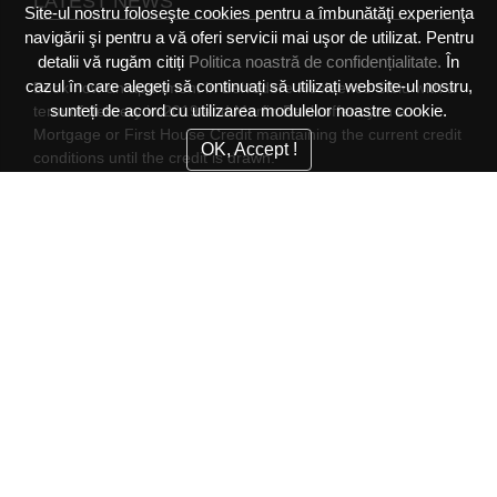
LATEST NEWS
Site-ul nostru foloseşte cookies pentru a îmbunătăţi experienţa
navigării şi pentru a vă oferi servicii mai uşor de utilizat. Pentru
detalii vă rugăm citiți
Politica noastră de confidențialitate.
În
cazul în care alegeți să continuați să utilizați website-ul nostru,
Book now an apartment in Belvedere Residence Sibiu with a
sunteți de acord cu utilizarea modulelor noastre cookie.
term of delivery in 2019 and Marfin Bank offers you a
Mortgage or First House Credit maintaining the current credit
OK, Accept !
conditions until the credit is drawn.
The second stage of the Belvedere Residence Sibiu
ensemble began
NEWSLETTER
Subscribe to the newsletter and receive the latest information
and offers for our apartments