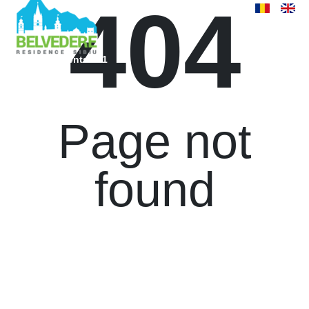
404
Sold apartments 321
Page not
found